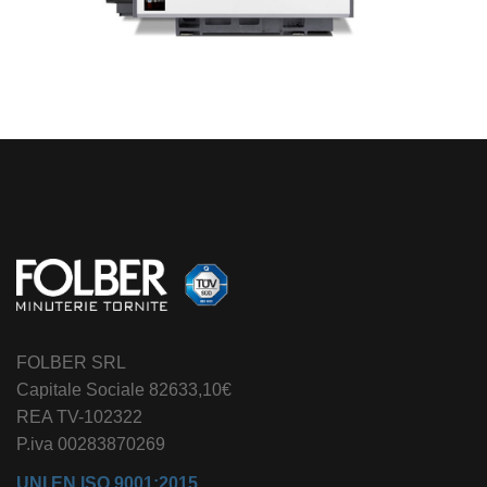
FOLBER SRL
Capitale Sociale 82633,10€
REA TV-102322
P.iva 00283870269
UNI EN ISO 9001:2015