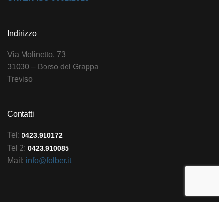
Indirizzo
Via Molinetto, 73
31030 – Borso del Grappa
Treviso
Contatti
Tel:
0423.910172
Tel 2:
0423.910085
Mail:
info@folber.it