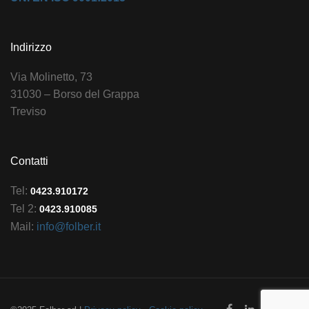
Indirizzo
Via Molinetto, 73
31030 – Borso del Grappa
Treviso
Contatti
Tel:
0423.910172
Tel 2:
0423.910085
Mail:
info@folber.it