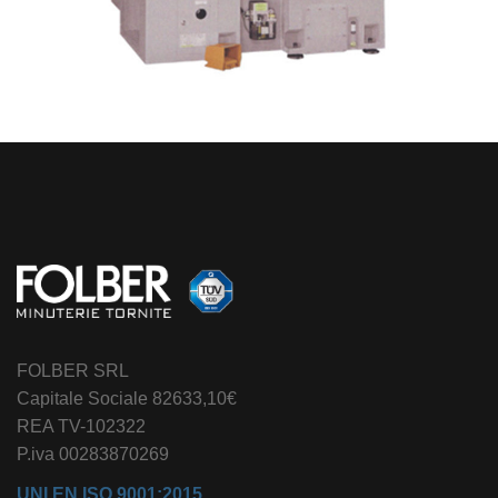
FOLBER SRL
Capitale Sociale 82633,10€
REA TV-102322
P.iva 00283870269
UNI EN ISO 9001:2015