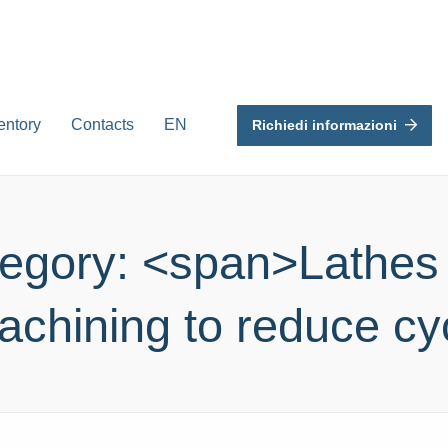
entory
Contacts
EN
Richiedi informazioni
egory: <span>Lathes 
chining to reduce cy