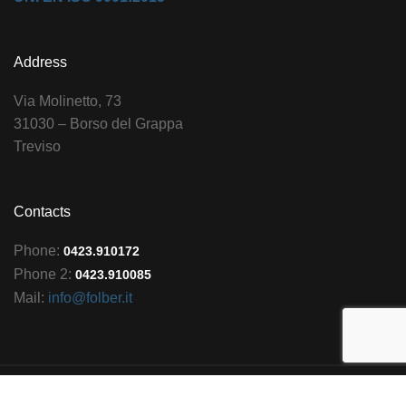
Address
Via Molinetto, 73
31030 – Borso del Grappa
Treviso
Contacts
Phone:
0423.910172
Phone 2:
0423.910085
Mail:
info@folber.it