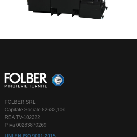
FOLBER SRL
Capitale Sociale 82633,10€
REA TV-102322
P.iva 00283870269
UNI EN ISO 9001:2015