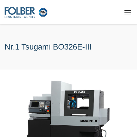
Nr.1 Tsugami BO326E-III